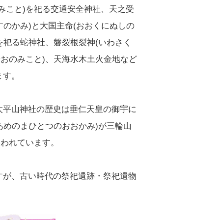
みこと)を祀る交通安全神社、天之受
すのかみ)と大国主命(おおくにぬしの
を祀る蛇神社、磐裂根裂神(いわさく
せおのみこと)、天海水木土火金地など
ます。
太平山神社の歴史は垂仁天皇の御宇に
あめのまひとつのおおかみ)が三輪山
いわれています。
すが、古い時代の祭祀遺跡・祭祀遺物