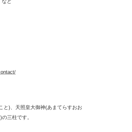
 など
contact/
こと)、天照皇大御神(あまてらすおお
)の三柱です。