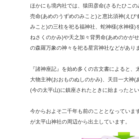
ほかにも境内社では、猿田彦命(さるたひこの
売命(あめのうずめのみこと)と恵比須神(えび
みこと)の三柱を祀る福神社、蛇神様(水神様)
ねさくのかみ)や天之加々背男命(あめのかが
の森羅万象の神々を祀る星宮神社などがあり
『諸神座記』を始め多くの古文書によると、
大物主神(おおものぬしのかみ)、天目一大神(
(今の太平山)に鎮座されたときに始まったと
今からおよそ二千年も前のこととなっていま
が太平山神社の周辺から出土しています。