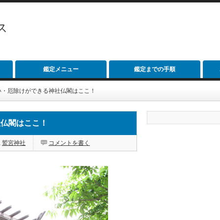
ス
鑑定メニュー
鑑定までの手順
い・厄除けができる神社仏閣はここ！
社仏閣はここ！
,
鷲宮神社
コメントを書く