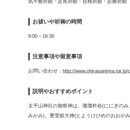
気平癒祈願・足尾祈願・合格祈願・必勝祈願
お祓いや祈祷の時間
9:00～16:30
注意事項や留意事項
お問い合わせ：
http://www.ohirasanjinja.rpr.jp/
説明やおすすめポイント
太平山神社の御祭神は、瓊瓊杵命(ににぎのみ
みかみ)、豊受姫大神(とようけひめのおおかみ