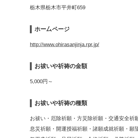
栃木県栃木市平井町659
ホー厶ページ
http://www.ohirasanjinja.rpr.jp/
お祓いや祈祷の金額
5,000円～
お祓いや祈祷の種類
お祓い・厄除祈願・方災除祈願・交通安全祈
息災祈願・開運授福祈願・諸願成就祈願・願