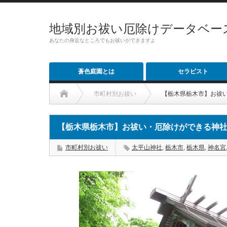
地域別お祓い厄除けデータベー
あなたの身近なところでもお祓いができますよ
蒼色庭園とは
セラピスト
市町村別お祓い
【栃木県栃木市】お祓
【栃木県栃木市】お祓い・厄除けができる神
市町村別お祓い
太平山神社
,
栃木市
,
栃木県
,
神名宮