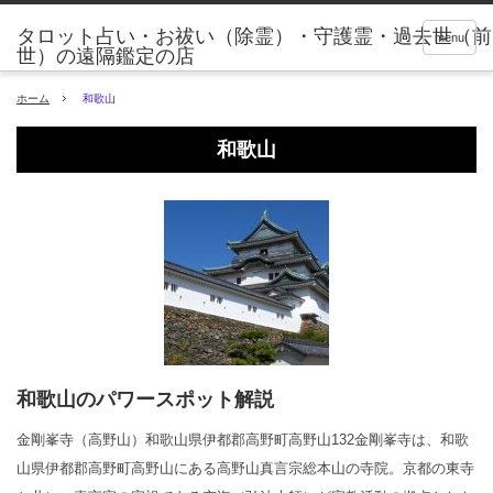
タロット占い・お祓い（除霊）・守護霊・過去世（前
menu
世）の遠隔鑑定の店
ホーム
和歌山
和歌山
和歌山のパワースポット解説
金剛峯寺（高野山）和歌山県伊都郡高野町高野山132金剛峯寺は、和歌
山県伊都郡高野町高野山にある高野山真言宗総本山の寺院。京都の東寺