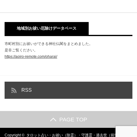
地域別お祓い厄除けデータベース
市町村別にお祓いができる神社仏閣をまとめました。
是非ご覧ください。
https://aoiro-remote.com/oharai/
RSS
PAGE TOP
Copyright ©
タロット占い・お祓い（除霊）・守護霊・過去世（前世）の遠