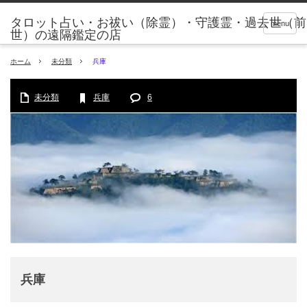
タロット占い・お祓い（除霊）・守護霊・過去世（前
menu
世）の遠隔鑑定の店
ホーム
未分類
兵庫
未分類
兵庫
6
兵庫