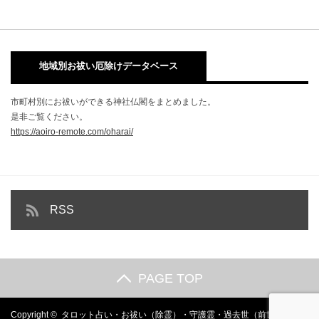
地域別お祓い厄除けデータベース
市町村別にお祓いができる神社仏閣をまとめました。
是非ご覧ください。
https://aoiro-remote.com/oharai/
RSS
PAGE TOP
Copyright ©
タロット占い・お祓い（除霊）・守護霊・過去世（前世）の遠