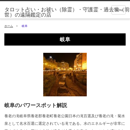
タロット占い・お祓い（除霊）・守護霊・過去世（前
menu
世）の遠隔鑑定の店
ホーム
岐阜
岐阜
岐阜のパワースポット解説
養老の滝岐阜県養老郡養老町養老公園日本の滝百選及び養老の滝・菊水
泉として名水百選に選定されている滝である。水のエネルギーが非常に