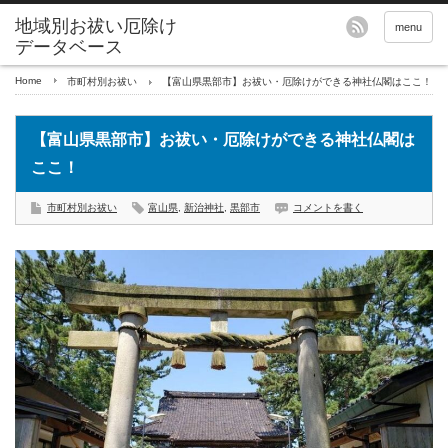
地域別お祓い厄除け
menu
データベース
Home
市町村別お祓い
【富山県黒部市】お祓い・厄除けができる神社仏閣はここ！
【富山県黒部市】お祓い・厄除けができる神社仏閣は
ここ！
市町村別お祓い
富山県
,
新治神社
,
黒部市
コメントを書く