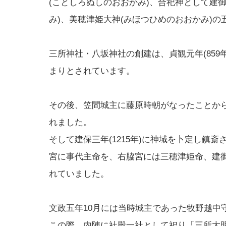
(ことしろぬしのおおかみ)、合祀神として建
み)、美穂津姫大神(みほつひめのおおかみ)の
三所神社・八坂神社の創建は、貞観元年(859
まりとされています。
その後、笠間城主に藤原時朝がなったことか
れました。
そして建保三年(1215年)に神域を卜定し鎮
宮に事代主命を、右脇宮には三穂津姫命、建
れていました。
文政五年10月には当時城主であった牧野越中
この際、内陣に社殿一社として祀り「三所大