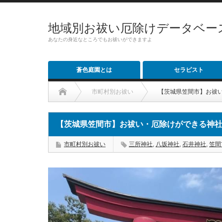
地域別お祓い厄除けデータベー
あなたの身近なところでもお祓いができますよ
蒼色庭園とは
セラピスト
市町村別お祓い
【茨城県笠間市】お祓
【茨城県笠間市】お祓い・厄除けができる神
市町村別お祓い
三所神社
,
八坂神社
,
石井神社
,
笠間