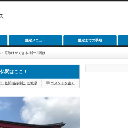
ス
鑑定メニュー
鑑定までの手順
い・厄除けができる神社仏閣はここ！
社仏閣はここ！
市
,
笠間稲荷神社
,
茨城県
コメントを書く