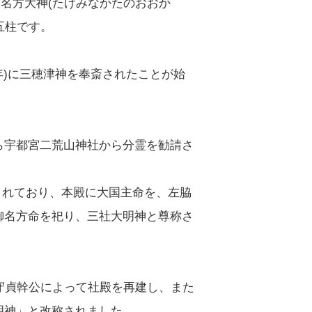
御名方大神(たけみなかたのおおか
五柱です。
年)に三穂津神を奉斎されたことが始
ら宇都宮二荒山神社から分霊を勧請さ
斎されており、本殿に大国主命を、左脇
御名方命を祀り、三社大明神と尊称さ
守貞幹公によって社殿を再建し、また
明神」と改称されました。