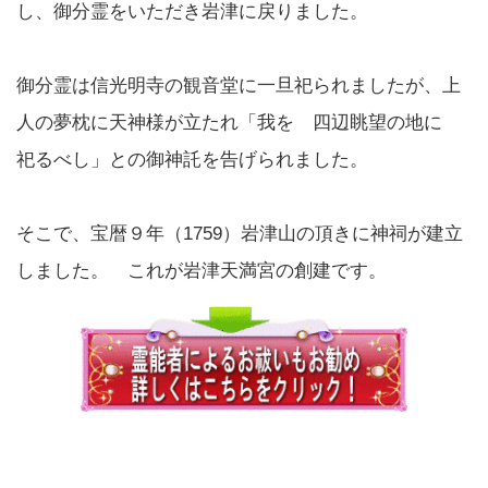
し、御分霊をいただき岩津に戻りました。
御分霊は信光明寺の観音堂に一旦祀られましたが、上
人の夢枕に天神様が立たれ「我を 四辺眺望の地に
祀るべし」との御神託を告げられました。
そこで、宝暦９年（1759）岩津山の頂きに神祠が建立
しました。 これが岩津天満宮の創建です。