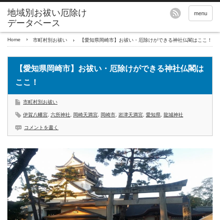
地域別お祓い厄除け
menu
データベース
Home
市町村別お祓い
【愛知県岡崎市】お祓い・厄除けができる神社仏閣はここ！
【愛知県岡崎市】お祓い・厄除けができる神社仏閣は
ここ！
市町村別お祓い
伊賀八幡宮
,
六所神社
,
岡崎天満宮
,
岡崎市
,
岩津天満宮
,
愛知県
,
龍城神社
コメントを書く