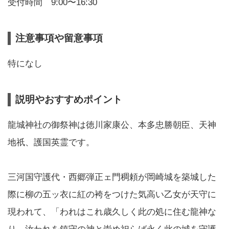
受付時間 9:00〜16:30
注意事項や留意事項
特になし
説明やおすすめポイント
龍城神社の御祭神は徳川家康公、本多忠勝朝臣、天神
地祇、護国英霊です。
三河国守護代・西郷弾正ェ門稠頼が岡崎城を築城した
際に柳の五ッ衣に紅の袴をつけた気高い乙女が天守に
現われて、「われはこれ歳久しく此の処に住む龍神な