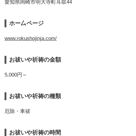
愛知県岡崎市明大寺町耳取44
ホー厶ページ
www.rokushojinja.com/
お祓いや祈祷の金額
5,000円～
お祓いや祈祷の種類
厄除・車祓
お祓いや祈祷の時間