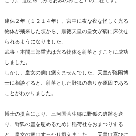
こう)、道臣命（みちおみのみこと）の二柱です。
建保２年（１２１４年）、宮中に夜な夜な怪しく光る
物体が飛来した頃から、順徳天皇の皇女が病に床伏せ
られるようになりました。
武将・本間三郎重光は光る物体を射落とすことに成功
しました。
しかし、皇女の病は癒えませんでした。天皇が陰陽博
士に相談すると、射落とした野狐の祟りが原因である
ことがわかりました。
博士の提言により、三河国菅生郷に野狐の遺骸を送
り、野狐の霊を慰めるために稲荷社をおまつりする
と、皇女の病はすっかり癒えました。 天皇は喜びに