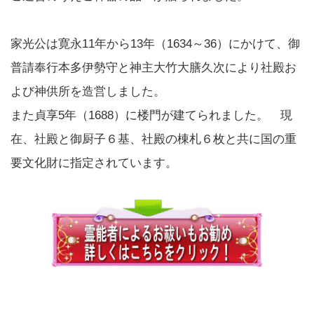
家光公は寛永11年から13年（1634～36）にかけて、御
普請奉行本多伊勢守と神主大竹大膳久次により社殿お
よび神供所を造営しました。
また貞享5年（1688）に楼門が建てられました。 現
在、社殿と御厨子６基、社殿の棟札６枚と共に国の重
要文化財に指定されています。