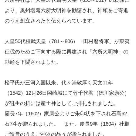
六所神社は、人皇37代斎明天皇（655～661）の勅願に
より、奥州塩竃六所大明神を勧請され、神領をご寄進
のうえ創立されたと伝えられています。
人皇50代桓武天皇（781～806）「田村麿将軍」が東夷
征伐のためご下向する際に再建され「六所大明神」の
勅額を下賜されました。
松平氏が三河入国以来、代々崇敬厚く天文11年
（1542）12月26日岡崎城にて竹千代君（徳川家康公）
が誕生の折には産土神としてご拝礼されました。
慶長7年（1602）家康公よりご朱印状を下され石高62
石7斗が贈られました。 また、慶長9年（1604）社殿
ご造営のうえご神器の品々が贈られました。