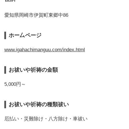
愛知県岡崎市伊賀町東郷中86
ホー厶ページ
www.igahachimanguu.com/index.html
お祓いや祈祷の金額
5,000円～
お祓いや祈祷の種類祓い
厄払い・災難除け・八方除け・車祓い