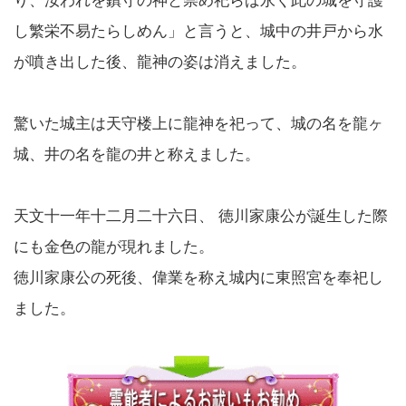
り、汝われを鎮守の神と崇め祀らば永く此の城を守護
し繁栄不易たらしめん」と言うと、城中の井戸から水
が噴き出した後、龍神の姿は消えました。
驚いた城主は天守楼上に龍神を祀って、城の名を龍ヶ
城、井の名を龍の井と称えました。
天文十一年十二月二十六日、 徳川家康公が誕生した際
にも金色の龍が現れました。
徳川家康公の死後、偉業を称え城内に東照宮を奉祀し
ました。