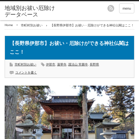
地域別お祓い厄除け
menu
データベース
Home
市町村別お祓い
【長野県伊那市】お祓い・厄除けができる神社仏閣はここ！
【長野県伊那市】お祓い・厄除けができる神社仏閣は
ここ！
市町村別お祓い
伊那市
,
蓮華寺
,
護法山 常圓寺
,
長野県
コメントを書く