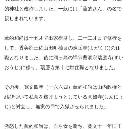
的神社と改称しました。一般には「薫的さん」の名で
親しまれています。
薫的和尚は十五才で出家得度し、二十二才まで修行を
して、香美郡土佐山田町楠目の豫岳寺(よがくじ)の住
職となりました。後に洞ヶ島の禅宗曹洞宗瑞應寺(ずい
おうじ)に移り、瑞應寺第十七世住職となりました。
その後、寛文四年（一六六四）薫的和尚は山内政権と
結びついて私意を遂げようとしている眞如寺(しんにょ
じ)と対立し、無実の罪で入獄させられました。
激怒した薫的和尚は、自ら食を断ち、寛文十一年旧正