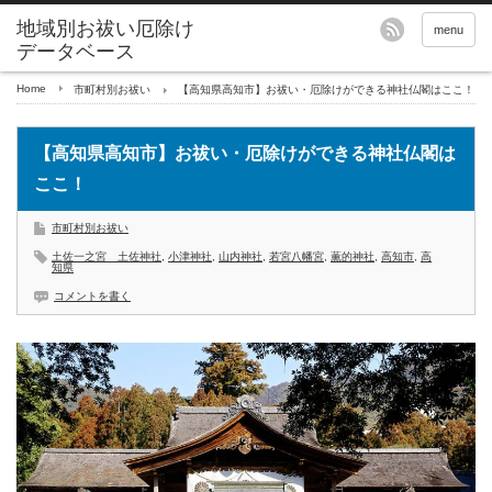
地域別お祓い厄除け
menu
データベース
Home
市町村別お祓い
【高知県高知市】お祓い・厄除けができる神社仏閣はここ！
【高知県高知市】お祓い・厄除けができる神社仏閣は
ここ！
市町村別お祓い
土佐一之宮 土佐神社
,
小津神社
,
山内神社
,
若宮八幡宮
,
薫的神社
,
高知市
,
高
知県
コメントを書く