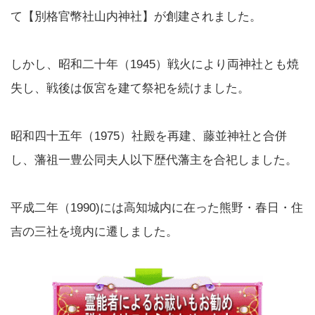
て【別格官幣社山内神社】が創建されました。
しかし、昭和二十年（1945）戦火により両神社とも焼
失し、戦後は仮宮を建て祭祀を続けました。
昭和四十五年（1975）社殿を再建、藤並神社と合併
し、藩祖一豊公同夫人以下歴代藩主を合祀しました。
平成二年（1990)には高知城内に在った熊野・春日・住
吉の三社を境内に遷しました。