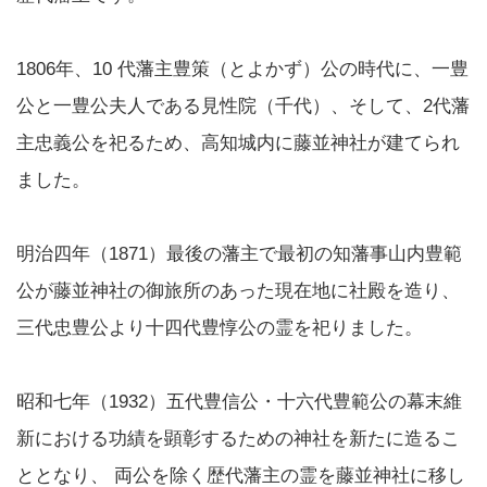
1806年、10 代藩主豊策（とよかず）公の時代に、一豊
公と一豊公夫人である見性院（千代）、そして、2代藩
主忠義公を祀るため、高知城内に藤並神社が建てられ
ました。
明治四年（1871）最後の藩主で最初の知藩事山内豊範
公が藤並神社の御旅所のあった現在地に社殿を造り、
三代忠豊公より十四代豊惇公の霊を祀りました。
昭和七年（1932）五代豊信公・十六代豊範公の幕末維
新における功績を顕彰するための神社を新たに造るこ
ととなり、 両公を除く歴代藩主の霊を藤並神社に移し