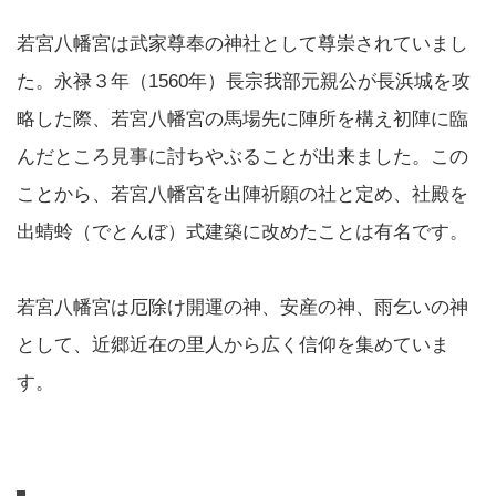
若宮八幡宮は武家尊奉の神社として尊崇されていまし
た。永禄３年（1560年）長宗我部元親公が長浜城を攻
略した際、若宮八幡宮の馬場先に陣所を構え初陣に臨
んだところ見事に討ちやぶることが出来ました。この
ことから、若宮八幡宮を出陣祈願の社と定め、社殿を
出蜻蛉（でとんぼ）式建築に改めたことは有名です。
若宮八幡宮は厄除け開運の神、安産の神、雨乞いの神
として、近郷近在の里人から広く信仰を集めていま
す。