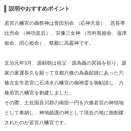
説明やおすすめポイント
若宮八幡宮の御祭神は誉田別命 （応神天皇）、息長帯
比売命 （神功皇后）、宗像三女神 （市杵島姫命、湍津
姫命、田心姫命）、祭殿に高靇神です。
文治元年3月、源頼朝は祖父・源為義の冥福を祈り、源
家の家運長久を願って京都六條の為義邸跡にあった六
條左女牛若宮に石清水八幡宮の御神霊を御勧請し、六
條若宮八幡宮を創建しました。
その際、土佐国吾川郡の南部一円を六條若宮の神領地
として奉納し、神地鎮護の神として現在の地に御創建
されたのが若宮八幡宮です。