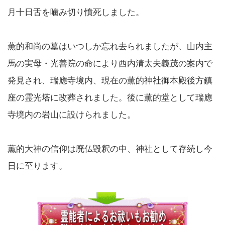
月十日舌を噛み切り憤死しました。
薫的和尚の墓はいつしか忘れ去られましたが、山内主
馬の実母・光善院の命により西内清太夫義茂の案内で
発見され、瑞應寺境内、現在の薫的神社御本殿後方鎮
座の霊光塔に改葬されました。後に薫的堂として瑞應
寺境内の岩山に設けられました。
薫的大神の信仰は廃仏毀釈の中、神社として存続し今
日に至ります。