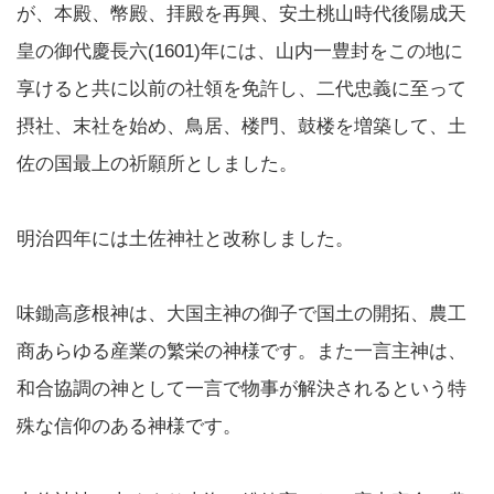
が、本殿、幣殿、拝殿を再興、安土桃山時代後陽成天
皇の御代慶長六(1601)年には、山内一豊封をこの地に
享けると共に以前の社領を免許し、二代忠義に至って
摂社、末社を始め、鳥居、楼門、鼓楼を増築して、土
佐の国最上の祈願所としました。
明治四年には土佐神社と改称しました。
味鋤高彦根神は、大国主神の御子で国土の開拓、農工
商あらゆる産業の繁栄の神様です。また一言主神は、
和合協調の神として一言で物事が解決されるという特
殊な信仰のある神様です。