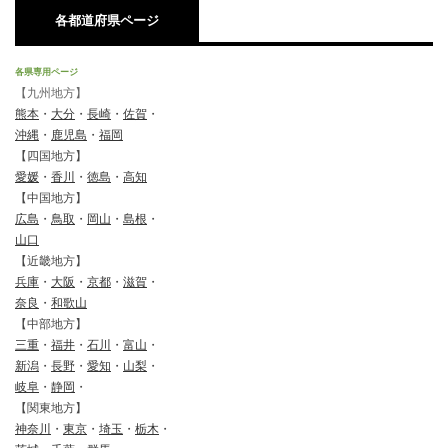
各都道府県ページ
各県専用ページ
【九州地方】
熊本
・
大分
・
長崎
・
佐賀
・
沖縄
・
鹿児島
・
福岡
【四国地方】
愛媛
・
香川
・
徳島
・
高知
【中国地方】
広島
・
鳥取
・
岡山
・
島根
・
山口
【近畿地方】
兵庫
・
大阪
・
京都
・
滋賀
・
奈良
・
和歌山
【中部地方】
三重
・
福井
・
石川
・
富山
・
新潟
・
長野
・
愛知
・
山梨
・
岐阜
・
静岡
・
【関東地方】
神奈川
・
東京
・
埼玉
・
栃木
・