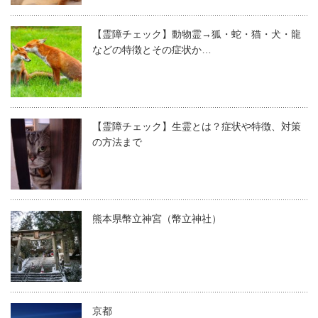
【霊障チェック】動物霊→狐・蛇・猫・犬・龍
などの特徴とその症状か…
【霊障チェック】生霊とは？症状や特徴、対策
の方法まで
熊本県幣立神宮（幣立神社）
京都