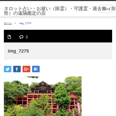
タロット占い・お祓い（除霊）・守護霊・過去世（前
menu
世）の遠隔鑑定の店
ホーム
img_7275
0
img_7275