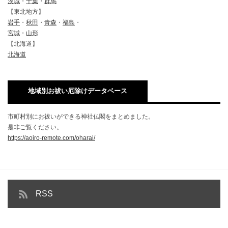
茨城
・
千葉
・
群馬
【東北地方】
岩手
・
秋田
・
青森
・
福島
・
宮城
・
山形
【北海道】
北海道
地域別お祓い厄除けデータベース
市町村別にお祓いができる神社仏閣をまとめました。
是非ご覧ください。
https://aoiro-remote.com/oharai/
RSS