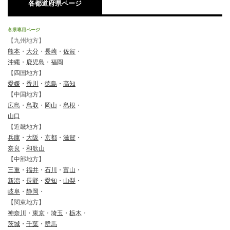
各都道府県ページ
各県専用ページ
【九州地方】
熊本
・
大分
・
長崎
・
佐賀
・
沖縄
・
鹿児島
・
福岡
【四国地方】
愛媛
・
香川
・
徳島
・
高知
【中国地方】
広島
・
鳥取
・
岡山
・
島根
・
山口
【近畿地方】
兵庫
・
大阪
・
京都
・
滋賀
・
奈良
・
和歌山
【中部地方】
三重
・
福井
・
石川
・
富山
・
新潟
・
長野
・
愛知
・
山梨
・
岐阜
・
静岡
・
【関東地方】
神奈川
・
東京
・
埼玉
・
栃木
・
茨城
・
千葉
・
群馬