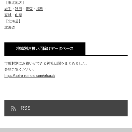
【東北地方】
岩手
・
秋田
・
青森
・
福島
・
宮城
・
山形
【北海道】
北海道
地域別お祓い厄除けデータベース
市町村別にお祓いができる神社仏閣をまとめました。
是非ご覧ください。
https://aoiro-remote.com/oharai/
RSS