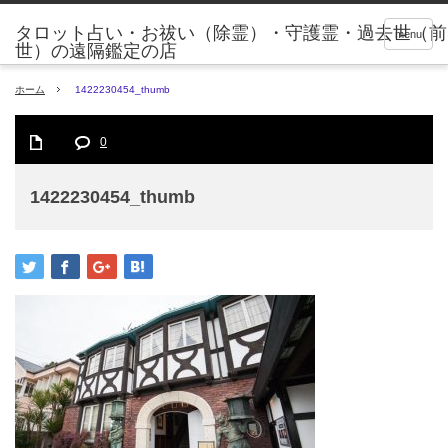
タロット占い・お祓い（除霊）・守護霊・過去世（前
menu
世）の遠隔鑑定の店
ホーム
1422230454_thumb
0
1422230454_thumb