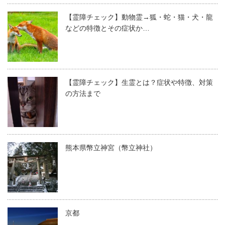
【霊障チェック】動物霊→狐・蛇・猫・犬・龍
などの特徴とその症状か…
【霊障チェック】生霊とは？症状や特徴、対策
の方法まで
熊本県幣立神宮（幣立神社）
京都