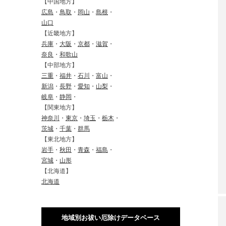
【中国地方】
広島
・
鳥取
・
岡山
・
島根
・
山口
【近畿地方】
兵庫
・
大阪
・
京都
・
滋賀
・
奈良
・
和歌山
【中部地方】
三重
・
福井
・
石川
・
富山
・
新潟
・
長野
・
愛知
・
山梨
・
岐阜
・
静岡
・
【関東地方】
神奈川
・
東京
・
埼玉
・
栃木
・
茨城
・
千葉
・
群馬
【東北地方】
岩手
・
秋田
・
青森
・
福島
・
宮城
・
山形
【北海道】
北海道
地域別お祓い厄除けデータベース