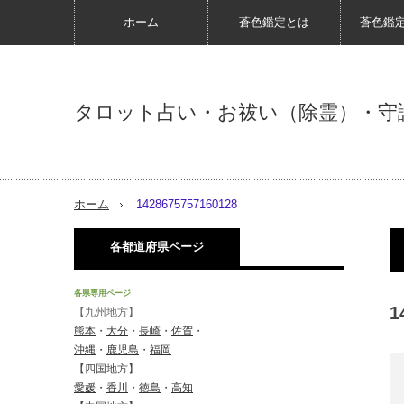
ホーム
蒼色鑑定とは
蒼色鑑
タロット占い・お祓い（除霊）・守
ホーム
1428675757160128
各都道府県ページ
各県専用ページ
1
【九州地方】
熊本
・
大分
・
長崎
・
佐賀
・
沖縄
・
鹿児島
・
福岡
【四国地方】
愛媛
・
香川
・
徳島
・
高知