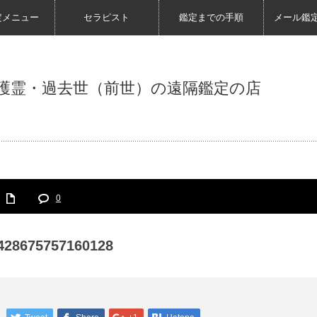
定メニュー
セラピスト
鑑定までの手順
メール鑑
護霊・過去世（前世）の遠隔鑑定の店
0
428675757160128