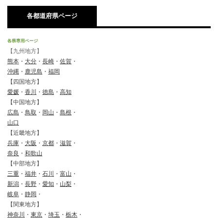
各都道府県ページ
各県専用ページ
【九州地方】
熊本
・
大分
・
長崎
・
佐賀
・
沖縄
・
鹿児島
・
福岡
【四国地方】
愛媛
・
香川
・
徳島
・
高知
【中国地方】
広島
・
鳥取
・
岡山
・
島根
・
山口
【近畿地方】
兵庫
・
大阪
・
京都
・
滋賀
・
奈良
・
和歌山
【中部地方】
三重
・
福井
・
石川
・
富山
・
新潟
・
長野
・
愛知
・
山梨
・
岐阜
・
静岡
・
【関東地方】
神奈川
・
東京
・
埼玉
・
栃木
・