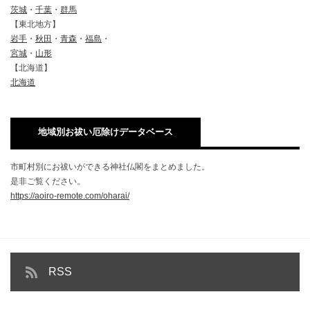
茨城
・
千葉
・
群馬
【東北地方】
岩手
・
秋田
・
青森
・
福島
・
宮城
・
山形
【北海道】
北海道
地域別お祓い厄除けデータベース
市町村別にお祓いができる神社仏閣をまとめました。
是非ご覧ください。
https://aoiro-remote.com/oharai/
RSS