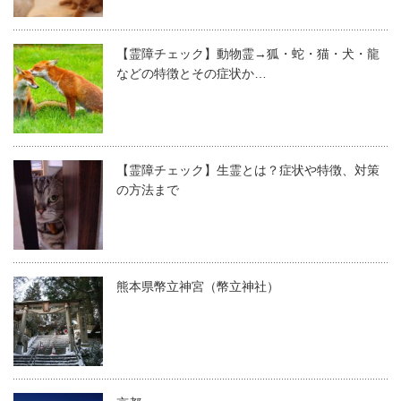
【霊障チェック】動物霊→狐・蛇・猫・犬・龍
などの特徴とその症状か…
【霊障チェック】生霊とは？症状や特徴、対策
の方法まで
熊本県幣立神宮（幣立神社）