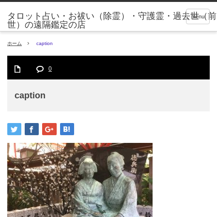
タロット占い・お祓い（除霊）・守護霊・過去世（前
menu
世）の遠隔鑑定の店
ホーム
caption
0
caption