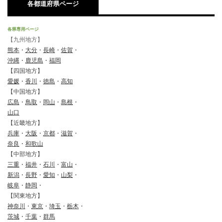
各都道府県ページ
各県専用ページ
【九州地方】
熊本
・
大分
・
長崎
・
佐賀
・
沖縄
・
鹿児島
・
福岡
【四国地方】
愛媛
・
香川
・
徳島
・
高知
【中国地方】
広島
・
鳥取
・
岡山
・
島根
・
山口
【近畿地方】
兵庫
・
大阪
・
京都
・
滋賀
・
奈良
・
和歌山
【中部地方】
三重
・
福井
・
石川
・
富山
・
新潟
・
長野
・
愛知
・
山梨
・
岐阜
・
静岡
・
【関東地方】
神奈川
・
東京
・
埼玉
・
栃木
・
茨城
・
千葉
・
群馬