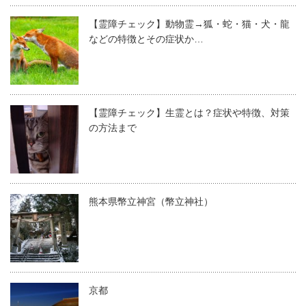
【霊障チェック】動物霊→狐・蛇・猫・犬・龍
などの特徴とその症状か…
【霊障チェック】生霊とは？症状や特徴、対策
の方法まで
熊本県幣立神宮（幣立神社）
京都