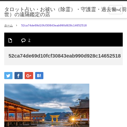
タロット占い・お祓い（除霊）・守護霊・過去世（前
menu
世）の遠隔鑑定の店
ホーム
52ca74de69d10fcf30843eab990d928c14652518
2
52ca74de69d10fcf30843eab990d928c14652518