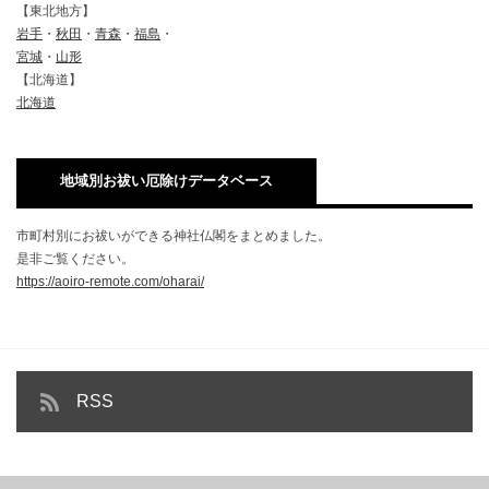
【東北地方】
岩手
・
秋田
・
青森
・
福島
・
宮城
・
山形
【北海道】
北海道
地域別お祓い厄除けデータベース
市町村別にお祓いができる神社仏閣をまとめました。
是非ご覧ください。
https://aoiro-remote.com/oharai/
RSS