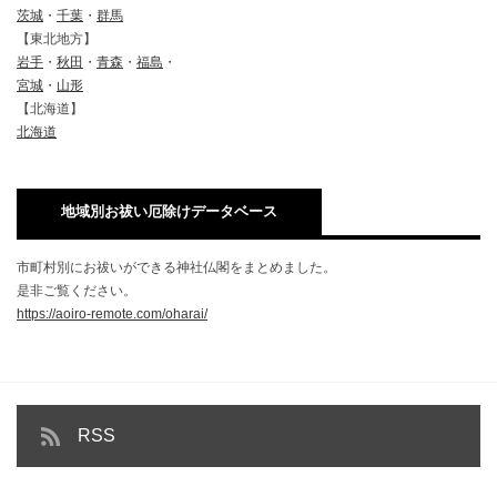
茨城
・
千葉
・
群馬
【東北地方】
岩手
・
秋田
・
青森
・
福島
・
宮城
・
山形
【北海道】
北海道
地域別お祓い厄除けデータベース
市町村別にお祓いができる神社仏閣をまとめました。
是非ご覧ください。
https://aoiro-remote.com/oharai/
RSS