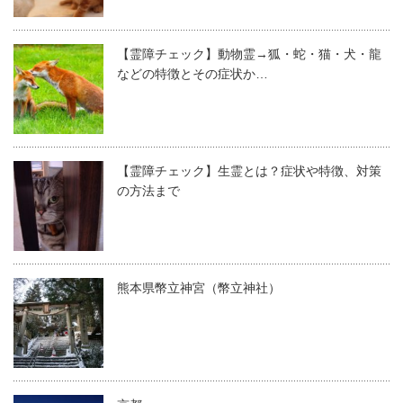
【霊障チェック】動物霊→狐・蛇・猫・犬・龍
などの特徴とその症状か…
【霊障チェック】生霊とは？症状や特徴、対策
の方法まで
熊本県幣立神宮（幣立神社）