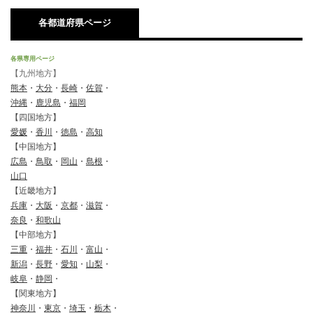
各都道府県ページ
各県専用ページ
【九州地方】
熊本
・
大分
・
長崎
・
佐賀
・
沖縄
・
鹿児島
・
福岡
【四国地方】
愛媛
・
香川
・
徳島
・
高知
【中国地方】
広島
・
鳥取
・
岡山
・
島根
・
山口
【近畿地方】
兵庫
・
大阪
・
京都
・
滋賀
・
奈良
・
和歌山
【中部地方】
三重
・
福井
・
石川
・
富山
・
新潟
・
長野
・
愛知
・
山梨
・
岐阜
・
静岡
・
【関東地方】
神奈川
・
東京
・
埼玉
・
栃木
・