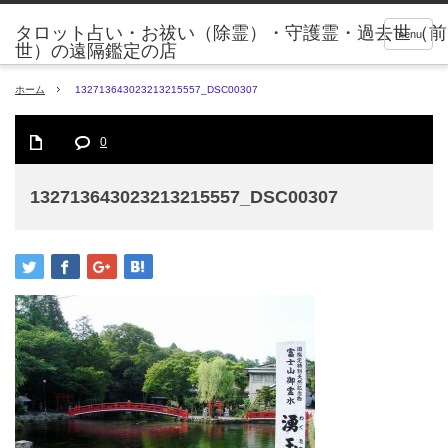
タロット占い・お祓い（除霊）・守護霊・過去世（前
menu
世）の遠隔鑑定の店
ホーム
132713643023213215557_DSC00307
0
132713643023213215557_DSC00307