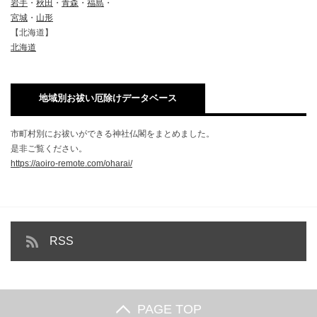
岩手
・
秋田
・
青森
・
福島
・
宮城
・
山形
【北海道】
北海道
地域別お祓い厄除けデータベース
市町村別にお祓いができる神社仏閣をまとめました。
是非ご覧ください。
https://aoiro-remote.com/oharai/
RSS
PAGE TOP