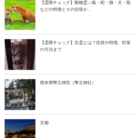
【霊障チェック】動物霊→狐・蛇・猫・犬・龍
などの特徴とその症状か…
【霊障チェック】生霊とは？症状や特徴、対策
の方法まで
熊本県幣立神宮（幣立神社）
京都