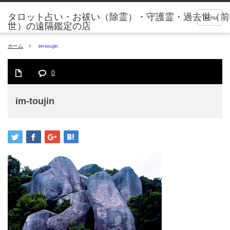
タロット占い・お祓い（除霊）・守護霊・過去世（前
menu
世）の遠隔鑑定の店
ホーム
im-toujin
0
im-toujin