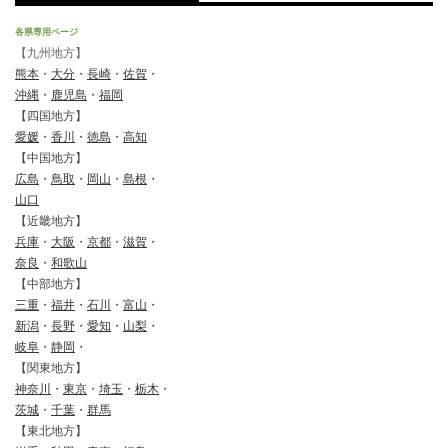
各県専用ページ
【九州地方】
熊本
・
大分
・
長崎
・
佐賀
・
沖縄
・
鹿児島
・
福岡
【四国地方】
愛媛
・
香川
・
徳島
・
高知
【中国地方】
広島
・
鳥取
・
岡山
・
島根
・
山口
【近畿地方】
兵庫
・
大阪
・
京都
・
滋賀
・
奈良
・
和歌山
【中部地方】
三重
・
福井
・
石川
・
富山
・
新潟
・
長野
・
愛知
・
山梨
・
岐阜
・
静岡
・
【関東地方】
神奈川
・
東京
・
埼玉
・
栃木
・
茨城
・
千葉
・
群馬
【東北地方】