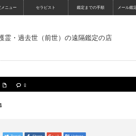
定メニュー
セラピスト
鑑定までの手順
メール鑑
護霊・過去世（前世）の遠隔鑑定の店
0
4