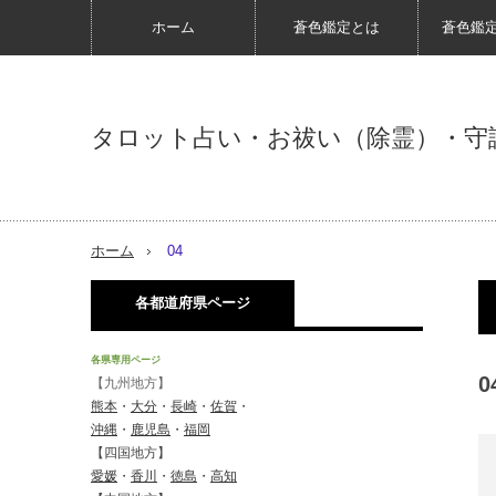
ホーム
蒼色鑑定とは
蒼色鑑
タロット占い・お祓い（除霊）・守
ホーム
04
各都道府県ページ
各県専用ページ
0
【九州地方】
熊本
・
大分
・
長崎
・
佐賀
・
沖縄
・
鹿児島
・
福岡
【四国地方】
愛媛
・
香川
・
徳島
・
高知