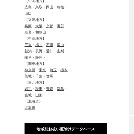
【中国地方】
広島
・
鳥取
・
岡山
・
島根
・
山口
【近畿地方】
兵庫
・
大阪
・
京都
・
滋賀
・
奈良
・
和歌山
【中部地方】
三重
・
福井
・
石川
・
富山
・
新潟
・
長野
・
愛知
・
山梨
・
岐阜
・
静岡
・
【関東地方】
神奈川
・
東京
・
埼玉
・
栃木
・
茨城
・
千葉
・
群馬
【東北地方】
岩手
・
秋田
・
青森
・
福島
・
宮城
・
山形
【北海道】
北海道
地域別お祓い厄除けデータベース