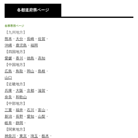
各都道府県ページ
各県専用ページ
【九州地方】
熊本
・
大分
・
長崎
・
佐賀
・
沖縄
・
鹿児島
・
福岡
【四国地方】
愛媛
・
香川
・
徳島
・
高知
【中国地方】
広島
・
鳥取
・
岡山
・
島根
・
山口
【近畿地方】
兵庫
・
大阪
・
京都
・
滋賀
・
奈良
・
和歌山
【中部地方】
三重
・
福井
・
石川
・
富山
・
新潟
・
長野
・
愛知
・
山梨
・
岐阜
・
静岡
・
【関東地方】
神奈川
・
東京
・
埼玉
・
栃木
・