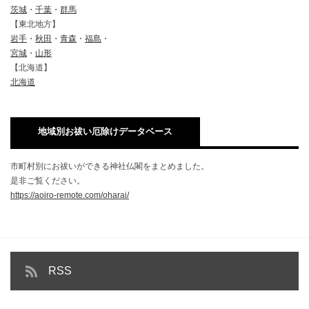
茨城
・
千葉
・
群馬
【東北地方】
岩手
・
秋田
・
青森
・
福島
・
宮城
・
山形
【北海道】
北海道
地域別お祓い厄除けデータベース
市町村別にお祓いができる神社仏閣をまとめました。
是非ご覧ください。
https://aoiro-remote.com/oharai/
RSS