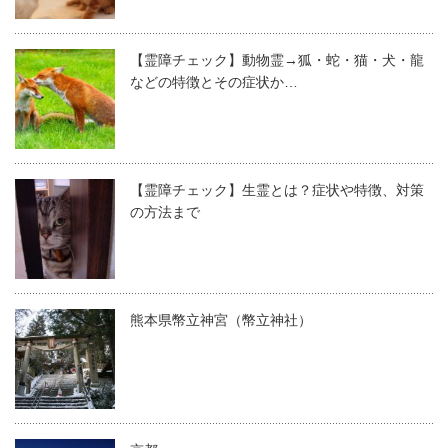
【霊障チェック】動物霊→狐・蛇・猫・犬・龍
などの特徴とその症状か…
【霊障チェック】生霊とは？症状や特徴、対策
の方法まで
熊本県幣立神宮（幣立神社）