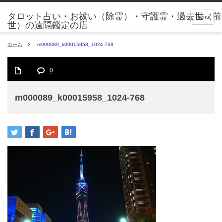
タロット占い・お祓い（除霊）・守護霊・過去世（前
menu
世）の遠隔鑑定の店
ホーム
m000089_k00015958_1024-768
0
m000089_k00015958_1024-768