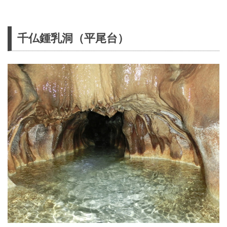
千仏鍾乳洞（平尾台）