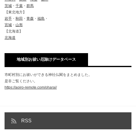
茨城
・
千葉
・
群馬
【東北地方】
岩手
・
秋田
・
青森
・
福島
・
宮城
・
山形
【北海道】
北海道
地域別お祓い厄除けデータベース
市町村別にお祓いができる神社仏閣をまとめました。
是非ご覧ください。
https://aoiro-remote.com/oharai/
RSS