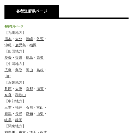
各都道府県ページ
各県専用ページ
【九州地方】
熊本
・
大分
・
長崎
・
佐賀
・
沖縄
・
鹿児島
・
福岡
【四国地方】
愛媛
・
香川
・
徳島
・
高知
【中国地方】
広島
・
鳥取
・
岡山
・
島根
・
山口
【近畿地方】
兵庫
・
大阪
・
京都
・
滋賀
・
奈良
・
和歌山
【中部地方】
三重
・
福井
・
石川
・
富山
・
新潟
・
長野
・
愛知
・
山梨
・
岐阜
・
静岡
・
【関東地方】
神奈川
・
東京
・
埼玉
・
栃木
・