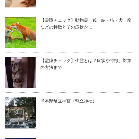
【霊障チェック】動物霊→狐・蛇・猫・犬・龍
などの特徴とその症状か…
【霊障チェック】生霊とは？症状や特徴、対策
の方法まで
熊本県幣立神宮（幣立神社）