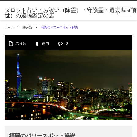
タロット占い・お祓い（除霊）・守護霊・過去世（前
menu
世）の遠隔鑑定の店
ホーム
未分類
福岡のパワースポット解説
未分類
福岡
0
福岡のパワースポット解説