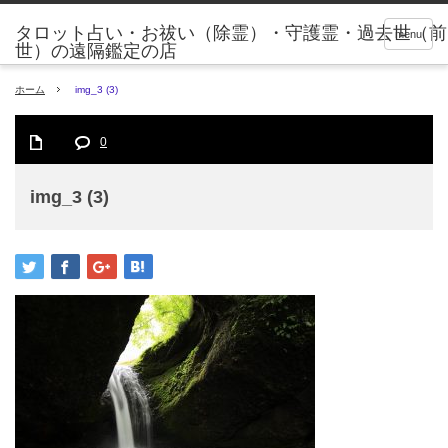
タロット占い・お祓い（除霊）・守護霊・過去世（前
menu
世）の遠隔鑑定の店
ホーム
img_3 (3)
0
img_3 (3)