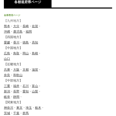
各都道府県ページ
各県専用ページ
【九州地方】
熊本
・
大分
・
長崎
・
佐賀
・
沖縄
・
鹿児島
・
福岡
【四国地方】
愛媛
・
香川
・
徳島
・
高知
【中国地方】
広島
・
鳥取
・
岡山
・
島根
・
山口
【近畿地方】
兵庫
・
大阪
・
京都
・
滋賀
・
奈良
・
和歌山
【中部地方】
三重
・
福井
・
石川
・
富山
・
新潟
・
長野
・
愛知
・
山梨
・
岐阜
・
静岡
・
【関東地方】
神奈川
・
東京
・
埼玉
・
栃木
・
茨城
・
千葉
・
群馬