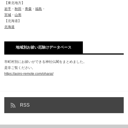
【東北地方】
岩手
・
秋田
・
青森
・
福島
・
宮城
・
山形
【北海道】
北海道
地域別お祓い厄除けデータベース
市町村別にお祓いができる神社仏閣をまとめました。
是非ご覧ください。
https://aoiro-remote.com/oharai/
RSS