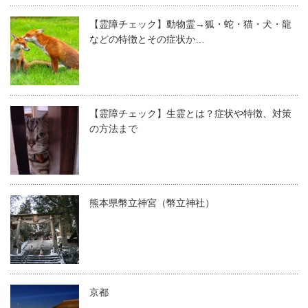
【霊障チェック】動物霊→狐・蛇・猫・犬・龍
などの特徴とその症状か…
【霊障チェック】生霊とは？症状や特徴、対策
の方法まで
熊本県幣立神宮（幣立神社）
京都