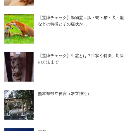
【霊障チェック】動物霊→狐・蛇・猫・犬・龍
などの特徴とその症状か…
【霊障チェック】生霊とは？症状や特徴、対策
の方法まで
熊本県幣立神宮（幣立神社）