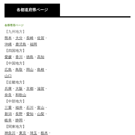
各都道府県ページ
各県専用ページ
【九州地方】
熊本
・
大分
・
長崎
・
佐賀
・
沖縄
・
鹿児島
・
福岡
【四国地方】
愛媛
・
香川
・
徳島
・
高知
【中国地方】
広島
・
鳥取
・
岡山
・
島根
・
山口
【近畿地方】
兵庫
・
大阪
・
京都
・
滋賀
・
奈良
・
和歌山
【中部地方】
三重
・
福井
・
石川
・
富山
・
新潟
・
長野
・
愛知
・
山梨
・
岐阜
・
静岡
・
【関東地方】
神奈川
・
東京
・
埼玉
・
栃木
・