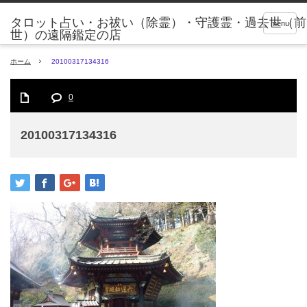
タロット占い・お祓い（除霊）・守護霊・過去世（前
menu
世）の遠隔鑑定の店
ホーム
20100317134316
0
20100317134316