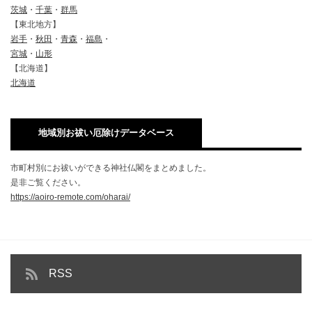
茨城
・
千葉
・
群馬
【東北地方】
岩手
・
秋田
・
青森
・
福島
・
宮城
・
山形
【北海道】
北海道
地域別お祓い厄除けデータベース
市町村別にお祓いができる神社仏閣をまとめました。
是非ご覧ください。
https://aoiro-remote.com/oharai/
RSS