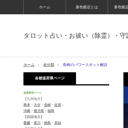
ホーム
蒼色鑑定とは
蒼色鑑
タロット占い・お祓い（除霊）・守
ホーム
未分類
長崎のパワースポット解説
各都道府県ページ
各県専用ページ
【九州地方】
熊本
・
大分
・
長崎
・
佐賀
・
沖縄
・
鹿児島
・
福岡
【四国地方】
愛媛
・
香川
・
徳島
・
高知