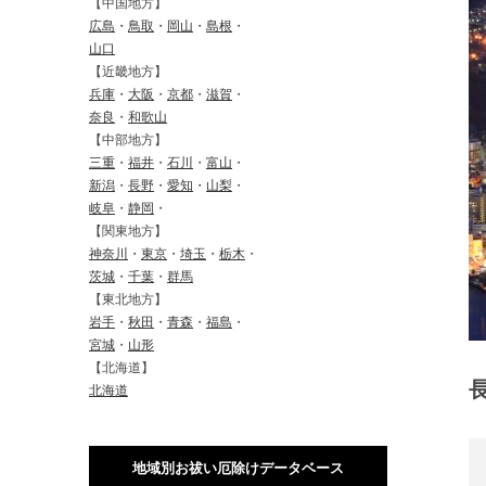
【中国地方】
広島
・
鳥取
・
岡山
・
島根
・
山口
【近畿地方】
兵庫
・
大阪
・
京都
・
滋賀
・
奈良
・
和歌山
【中部地方】
三重
・
福井
・
石川
・
富山
・
新潟
・
長野
・
愛知
・
山梨
・
岐阜
・
静岡
・
【関東地方】
神奈川
・
東京
・
埼玉
・
栃木
・
茨城
・
千葉
・
群馬
【東北地方】
岩手
・
秋田
・
青森
・
福島
・
宮城
・
山形
【北海道】
北海道
地域別お祓い厄除けデータベース