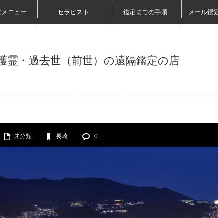
定メニュー
セラピスト
鑑定までの手順
メール鑑
護霊・過去世（前世）の遠隔鑑定の店
未分類
長崎
0