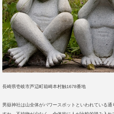
長崎県壱岐市芦辺町箱崎本村触1678番地
男嶽神社は山全体がパワースポットといわれている通
すね。不純物が少なく、全体的に人が比較的踏み入れ