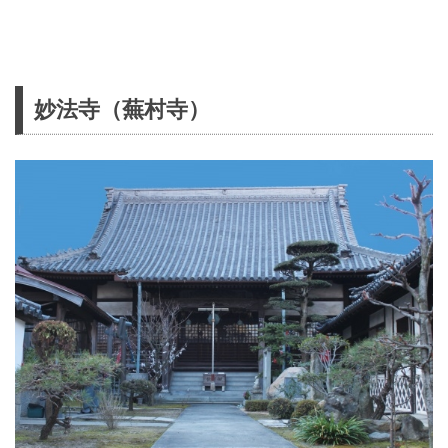
妙法寺（蕪村寺）