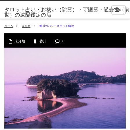
タロット占い・お祓い（除霊）・守護霊・過去世（前
menu
世）の遠隔鑑定の店
ホーム
未分類
香川のパワースポット解説
未分類
香川
0