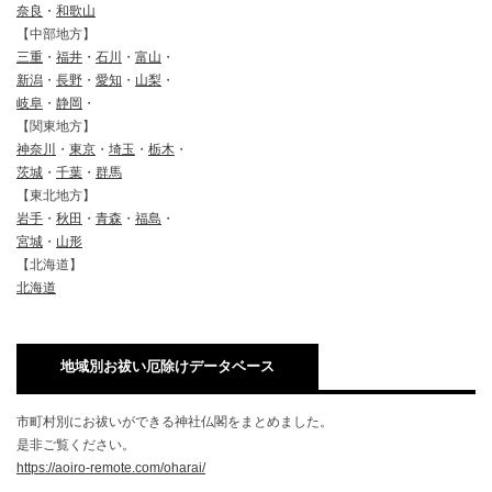
奈良
・
和歌山
【中部地方】
三重
・
福井
・
石川
・
富山
・
新潟
・
長野
・
愛知
・
山梨
・
岐阜
・
静岡
・
【関東地方】
神奈川
・
東京
・
埼玉
・
栃木
・
茨城
・
千葉
・
群馬
【東北地方】
岩手
・
秋田
・
青森
・
福島
・
宮城
・
山形
【北海道】
北海道
地域別お祓い厄除けデータベース
市町村別にお祓いができる神社仏閣をまとめました。
是非ご覧ください。
https://aoiro-remote.com/oharai/