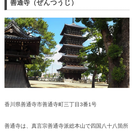
善通寺（ぜんつうじ）
香川県善通寺市善通寺町三丁目3番1号
善通寺は、真言宗善通寺派総本山で四国八十八箇所