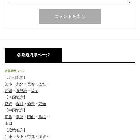
各都道府県ページ
各県専用ページ
【九州地方】
熊本
・
大分
・
長崎
・
佐賀
・
沖縄
・
鹿児島
・
福岡
【四国地方】
愛媛
・
香川
・
徳島
・
高知
【中国地方】
広島
・
鳥取
・
岡山
・
島根
・
山口
【近畿地方】
兵庫
・
大阪
・
京都
・
滋賀
・